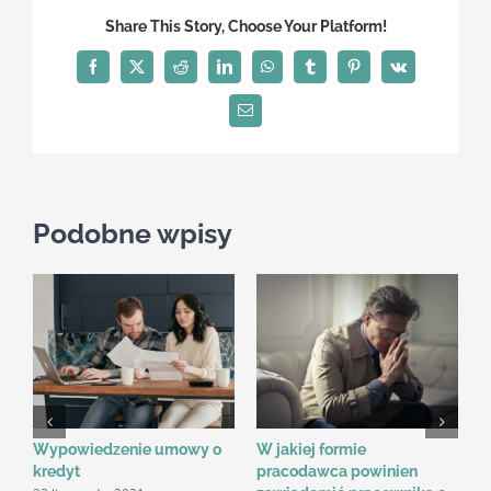
masz
Share This Story, Choose Your Platform!
prawo
do
Facebook
X
Reddit
LinkedIn
WhatsApp
Tumblr
Pinterest
Vk
dziedziczenia
po
Email
byłym
małżonku?
Podobne wpisy
Wypowiedzenie umowy o
W jakiej formie
J
kredyt
pracodawca powinien
o